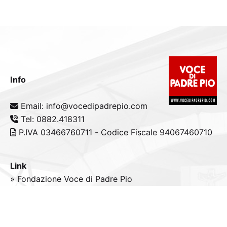
Info
Email: info@vocedipadrepio.com
Tel: 0882.418311
P.IVA 03466760711 - Codice Fiscale 94067460710
Link
» Fondazione Voce di Padre Pio
» Tele
Radio
Padre Pio
» Portale padrepio.it
» PadrePio.tv