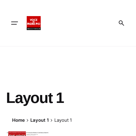
Skip
to
content
Layout 1
Home
Layout 1
Layout 1