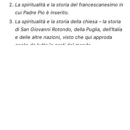
La spiritualità e la storia del francescanesimo in
cui Padre Pio è inserito.
La spiritualità e la storia della chiesa – la storia
di San Giovanni Rotondo, della Puglia, dell’Italia
e delle altre nazioni, visto che qui approda
gente da tutte le parti del mondo.
La Sala possiede una raccolta quasi completa di
ciò che si è scritto sul frate stigmatizzato dal 1919
ai nostri giorni
(ritagli di quotidiani, di settimanali, di
riviste, opuscoli, libri, insomma l‘eco della stampa di
circa novant’anni). È una raccolta preziosissima che
potrà giovare in modo particolare anche a coloro
che intendono preparare la loro tesi di laurea su
argomenti riguardanti la figura e la personalità di
San Pio da Pietrelcina.
Attualmente sono disponibili circa 30.000