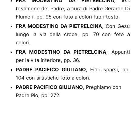
FRA MODESTINO DA PIETRELCINA
, Io…
testimone del Padre
, a cura di Padre Gerardo Di
Flumeri, pp. 95 con foto a colori fuori testo.
FRA MODESTINO DA PIETRELCINA
, Con Gesù
lungo la via della croce
, pp. 70 con foto a
colori.
FRA MODESTINO DA PIETRELCINA
, Appunti
per la vita interiore
, pp. 36.
PADRE PACIFICO GIULIANO
, Fiori sparsi
, pp.
104 con artistiche foto a colori.
PADRE PACIFICO GIULIANO
, Preghiamo con
Padre Pio
, pp. 272.
PADRE CARMELO DA SESSANO
, Testimonianza
su Padre Pio
, pp. 60 con foto in bianco e nero.
PADRE LIVIO DIMATTEO
, I casi di morale di
Padre Pio
, 1991, pp. 600 con appendice