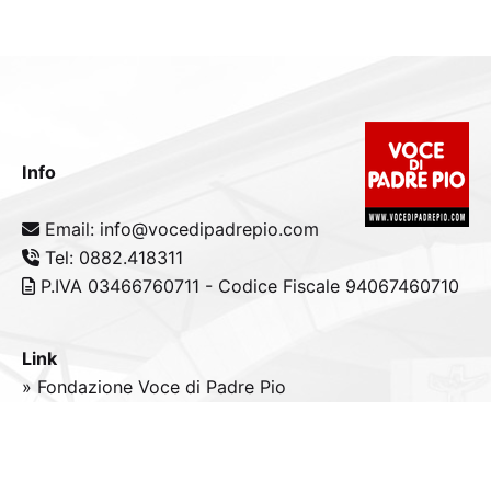
Info
Email: info@vocedipadrepio.com
Tel: 0882.418311
P.IVA 03466760711 - Codice Fiscale 94067460710
Link
» Fondazione Voce di Padre Pio
» Tele
Radio
Padre Pio
» Portale padrepio.it
» PadrePio.tv