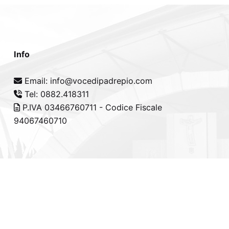
Info
Email: info@vocedipadrepio.com
Tel: 0882.418311
P.IVA 03466760711 - Codice Fiscale
94067460710
cy Policy
-
Cookie Policy