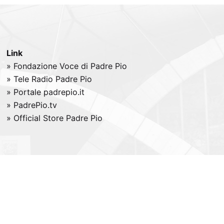
Link
» Fondazione Voce di Padre Pio
» Tele
Radio
Padre Pio
» Portale padrepio.it
» PadrePio.tv
» Official Store Padre Pio
All right reserved -
Credits