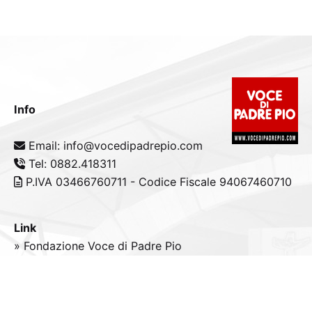
Info
Email: info@vocedipadrepio.com
Tel: 0882.418311
P.IVA 03466760711 - Codice Fiscale 94067460710
Link
» Fondazione Voce di Padre Pio
» Tele
Radio
Padre Pio
» Portale padrepio.it
» PadrePio.tv