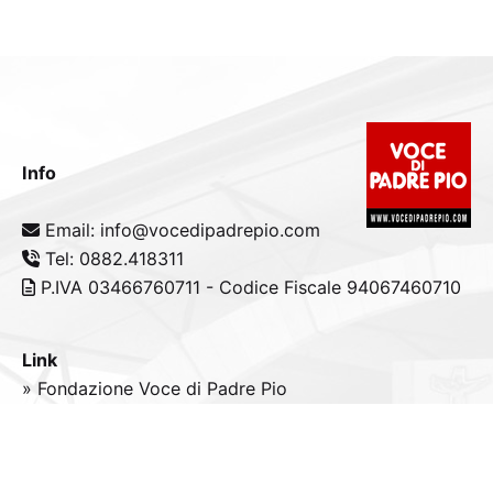
Info
Email: info@vocedipadrepio.com
Tel: 0882.418311
P.IVA 03466760711 - Codice Fiscale 94067460710
Link
» Fondazione Voce di Padre Pio
» Tele
Radio
Padre Pio
» Portale padrepio.it
» PadrePio.tv