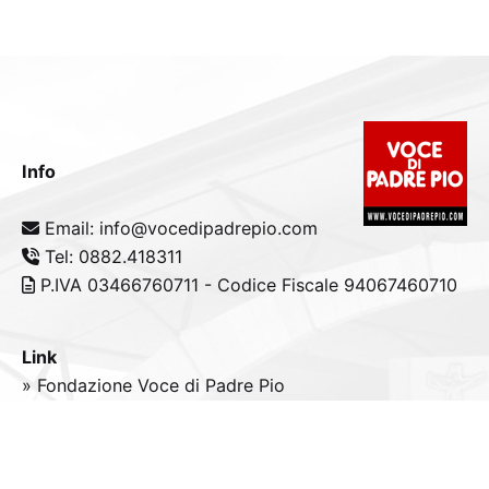
Info
Email: info@vocedipadrepio.com
Tel: 0882.418311
P.IVA 03466760711 - Codice Fiscale 94067460710
Link
» Fondazione Voce di Padre Pio
» Tele
Radio
Padre Pio
» Portale padrepio.it
» PadrePio.tv