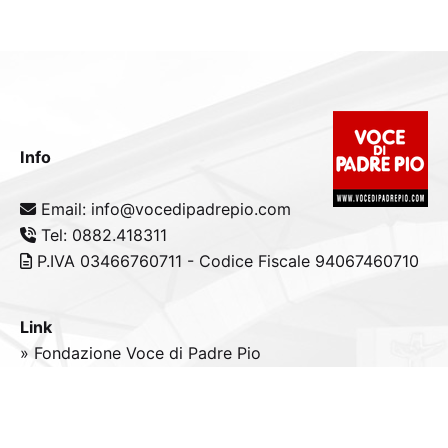
Info
Email: info@vocedipadrepio.com
Tel: 0882.418311
P.IVA 03466760711 - Codice Fiscale 94067460710
Link
» Fondazione Voce di Padre Pio
» Tele
Radio
Padre Pio
» Portale padrepio.it
» PadrePio.tv