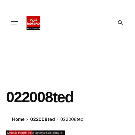
Skip
to
content
022008ted
Home
022008ted
022008ted