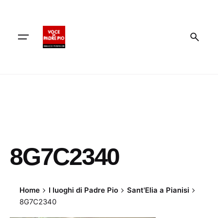
Skip
to
content
8G7C2340
Home
I luoghi di Padre Pio
Sant'Elia a Pianisi
8G7C2340