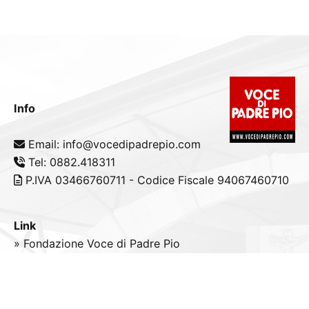
Info
Email: info@vocedipadrepio.com
Tel: 0882.418311
P.IVA 03466760711 - Codice Fiscale 94067460710
Link
» Fondazione Voce di Padre Pio
» Tele
Radio
Padre Pio
» Portale padrepio.it
» PadrePio.tv