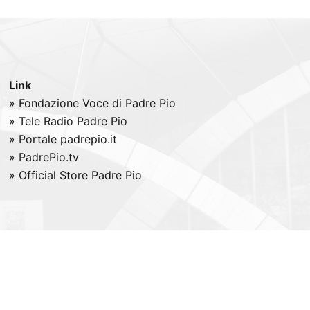
Link
» Fondazione Voce di Padre Pio
» Tele
Radio
Padre Pio
» Portale padrepio.it
» PadrePio.tv
» Official Store Padre Pio
All right reserved -
Credits