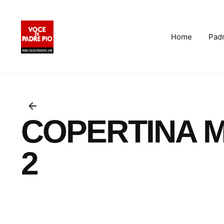
Skip
to
content
Home
Padr
COPERTINA M
2