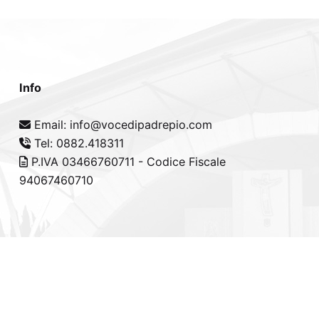
Info
Email: info@vocedipadrepio.com
Tel: 0882.418311
P.IVA 03466760711 - Codice Fiscale
94067460710
cy Policy
-
Cookie Policy