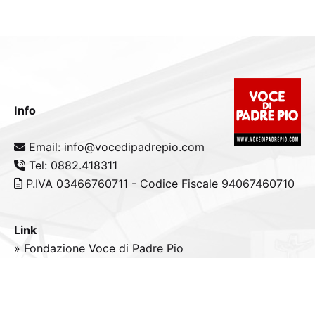
Info
Email: info@vocedipadrepio.com
Tel: 0882.418311
P.IVA 03466760711 - Codice Fiscale 94067460710
Link
» Fondazione Voce di Padre Pio
» Tele
Radio
Padre Pio
» Portale padrepio.it
» PadrePio.tv