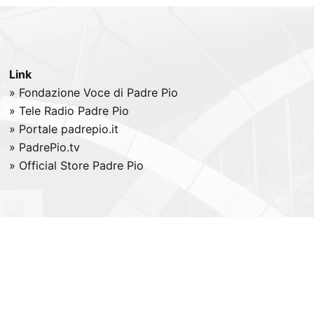
Link
» Fondazione Voce di Padre Pio
» Tele
Radio
Padre Pio
» Portale padrepio.it
» PadrePio.tv
» Official Store Padre Pio
All right reserved -
Credits