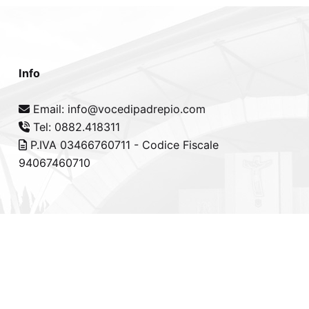
Info
Email: info@vocedipadrepio.com
Tel: 0882.418311
P.IVA 03466760711 - Codice Fiscale
94067460710
cy Policy
-
Cookie Policy