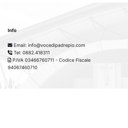
Info
Email: info@vocedipadrepio.com
Tel: 0882.418311
P.IVA 03466760711 - Codice Fiscale
94067460710
cy Policy
-
Cookie Policy