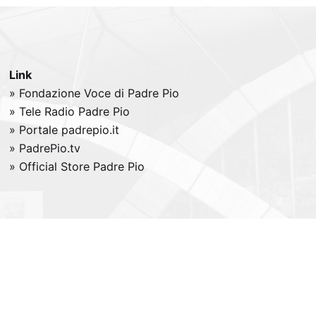
Link
» Fondazione Voce di Padre Pio
» Tele
Radio
Padre Pio
» Portale padrepio.it
» PadrePio.tv
» Official Store Padre Pio
All right reserved -
Credits