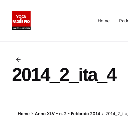
Skip
to
content
Home
Padr
2014_2_ita_4
Home
Anno XLV - n. 2 - Febbraio 2014
2014_2_ita