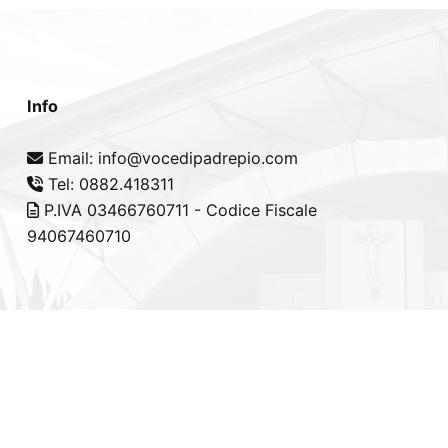
Info
Email: info@vocedipadrepio.com
Tel: 0882.418311
P.IVA 03466760711 - Codice Fiscale
94067460710
cy Policy
-
Cookie Policy