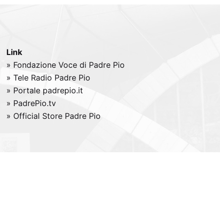
Link
» Fondazione Voce di Padre Pio
» Tele
Radio
Padre Pio
» Portale padrepio.it
» PadrePio.tv
» Official Store Padre Pio
All right reserved -
Credits