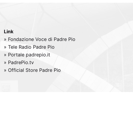
Link
» Fondazione Voce di Padre Pio
» Tele
Radio
Padre Pio
» Portale padrepio.it
» PadrePio.tv
» Official Store Padre Pio
All right reserved -
Credits