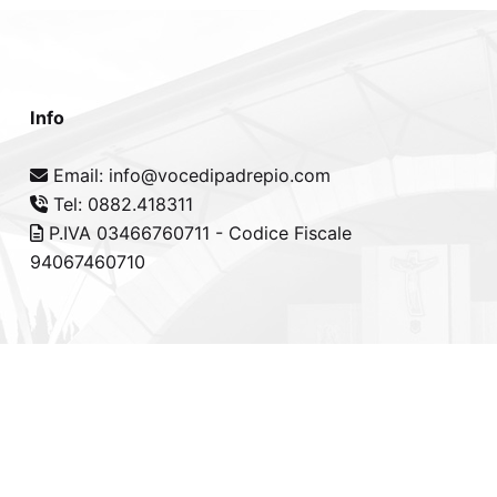
Info
Email: info@vocedipadrepio.com
Tel: 0882.418311
P.IVA 03466760711 - Codice Fiscale
94067460710
cy Policy
-
Cookie Policy