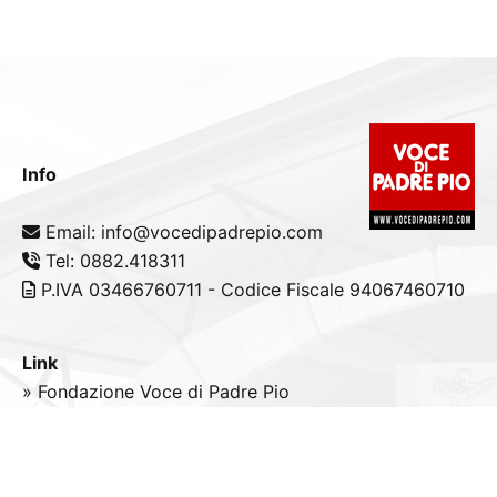
Info
Email: info@vocedipadrepio.com
Tel: 0882.418311
P.IVA 03466760711 - Codice Fiscale 94067460710
Link
» Fondazione Voce di Padre Pio
» Tele
Radio
Padre Pio
» Portale padrepio.it
» PadrePio.tv