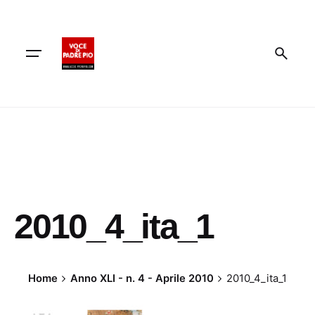
Skip
to
content
2010_4_ita_1
Home
Anno XLI - n. 4 - Aprile 2010
2010_4_ita_1