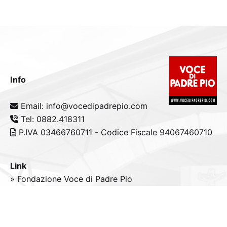
Info
Email: info@vocedipadrepio.com
Tel: 0882.418311
P.IVA 03466760711 - Codice Fiscale 94067460710
Link
» Fondazione Voce di Padre Pio
» Tele
Radio
Padre Pio
» Portale padrepio.it
» PadrePio.tv