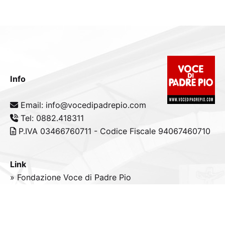
Info
Email: info@vocedipadrepio.com
Tel: 0882.418311
P.IVA 03466760711 - Codice Fiscale 94067460710
Link
» Fondazione Voce di Padre Pio
» Tele
Radio
Padre Pio
» Portale padrepio.it
» PadrePio.tv