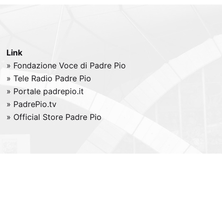
Link
» Fondazione Voce di Padre Pio
» Tele
Radio
Padre Pio
» Portale padrepio.it
» PadrePio.tv
» Official Store Padre Pio
All right reserved -
Credits