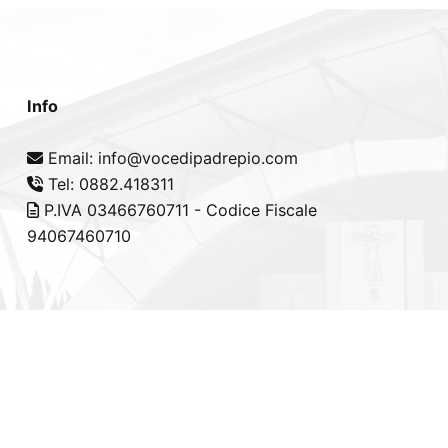
Info
Email: info@vocedipadrepio.com
Tel: 0882.418311
P.IVA 03466760711 - Codice Fiscale
94067460710
cy Policy
-
Cookie Policy