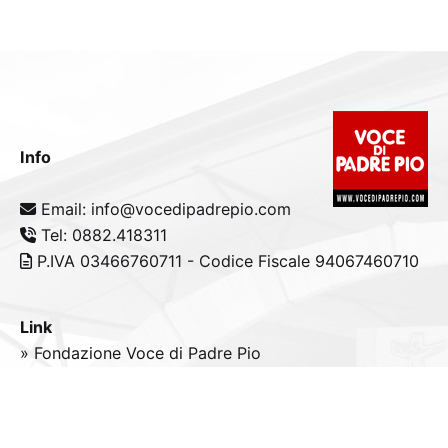
Info
Email: info@vocedipadrepio.com
Tel: 0882.418311
P.IVA 03466760711 - Codice Fiscale 94067460710
Link
» Fondazione Voce di Padre Pio
» Tele
Radio
Padre Pio
» Portale padrepio.it
» PadrePio.tv