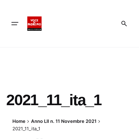
Skip
to
content
2021_11_ita_1
Home
Anno LII n. 11 Novembre 2021
2021_11_ita_1