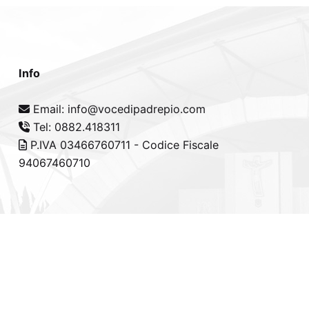
Info
Email: info@vocedipadrepio.com
Tel: 0882.418311
P.IVA 03466760711 - Codice Fiscale
94067460710
cy Policy
-
Cookie Policy