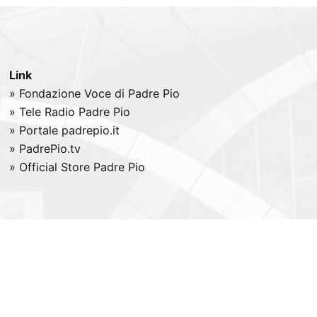
Link
» Fondazione Voce di Padre Pio
» Tele
Radio
Padre Pio
» Portale padrepio.it
» PadrePio.tv
» Official Store Padre Pio
All right reserved -
Credits