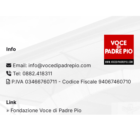
Info
Email: info@vocedipadrepio.com
Tel: 0882.418311
P.IVA 03466760711 - Codice Fiscale 94067460710
Link
» Fondazione Voce di Padre Pio
» Tele
Radio
Padre Pio
» Portale padrepio.it
» PadrePio.tv