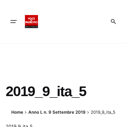
Skip
to
content
2019_9_ita_5
Home
Anno L n. 9 Settembre 2019
2019_9_ita_5
2019_9_ita_5