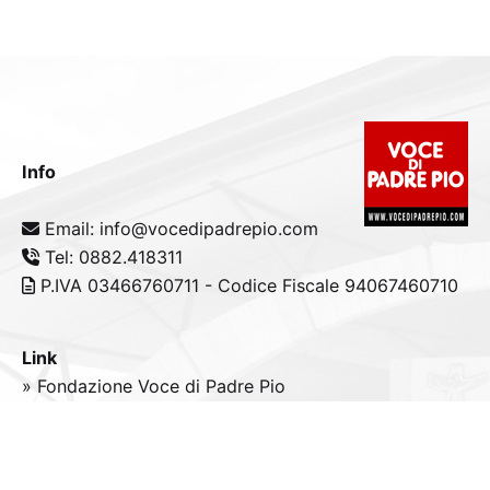
Info
Email: info@vocedipadrepio.com
Tel: 0882.418311
P.IVA 03466760711 - Codice Fiscale 94067460710
Link
» Fondazione Voce di Padre Pio
» Tele
Radio
Padre Pio
» Portale padrepio.it
» PadrePio.tv