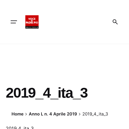
Skip
to
content
2019_4_ita_3
Home
Anno L n. 4 Aprile 2019
2019_4_ita_3
2019_4_ita_3