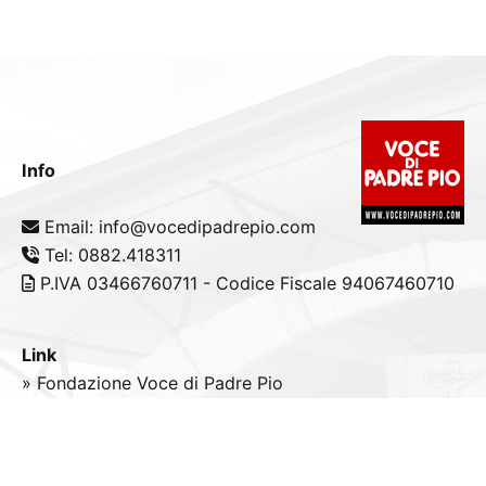
Info
Email: info@vocedipadrepio.com
Tel: 0882.418311
P.IVA 03466760711 - Codice Fiscale 94067460710
Link
» Fondazione Voce di Padre Pio
» Tele
Radio
Padre Pio
» Portale padrepio.it
» PadrePio.tv