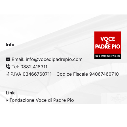
Info
Email: info@vocedipadrepio.com
Tel: 0882.418311
P.IVA 03466760711 - Codice Fiscale 94067460710
Link
» Fondazione Voce di Padre Pio
» Tele
Radio
Padre Pio
» Portale padrepio.it
» PadrePio.tv