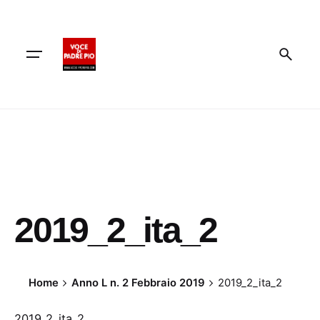
Skip
to
content
2019_2_ita_2
Home
Anno L n. 2 Febbraio 2019
2019_2_ita_2
2019_2_ita_2