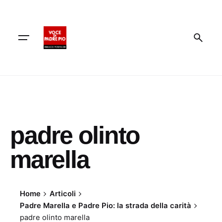
Skip
to
content
padre olinto
marella
Home
Articoli
Padre Marella e Padre Pio: la strada della carità
padre olinto marella