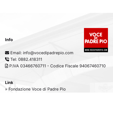
Info
Email: info@vocedipadrepio.com
Tel: 0882.418311
P.IVA 03466760711 - Codice Fiscale 94067460710
Link
» Fondazione Voce di Padre Pio
» Tele
Radio
Padre Pio
» Portale padrepio.it
» PadrePio.tv