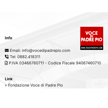
Info
Email: info@vocedipadrepio.com
Tel: 0882.418311
P.IVA 03466760711 - Codice Fiscale 94067460710
Link
» Fondazione Voce di Padre Pio
» Tele
Radio
Padre Pio
» Portale padrepio.it
» PadrePio.tv