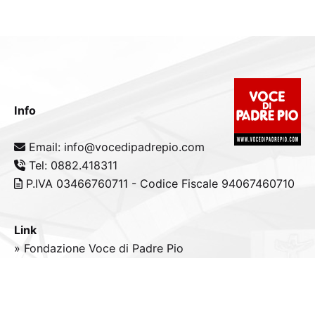
Info
Email: info@vocedipadrepio.com
Tel: 0882.418311
P.IVA 03466760711 - Codice Fiscale 94067460710
Link
» Fondazione Voce di Padre Pio
» Tele
Radio
Padre Pio
» Portale padrepio.it
» PadrePio.tv