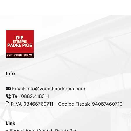
Info
Email: info@vocedipadrepio.com
Tel: 0882.418311
P.IVA 03466760711 - Codice Fiscale 94067460710
Link
» Fondazione Voce di Padre Pio